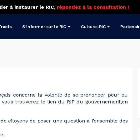
der à instaurer le RIC,
répondez à la consultation !
Tracts
S’informer sur le RIC
Culture-RIC
Partenai
çais concerne la volonté de se prononcer pour ou
s, vous trouverez le lien du
RIP
du gouvernement,en
de citoyens de poser une question à l’ensemble des
e.