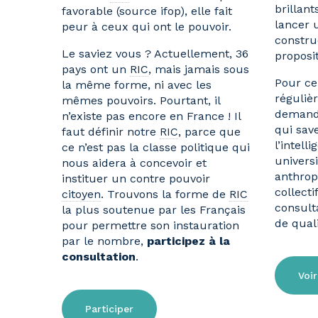
brillant
favorable (source ifop), elle fait
lancer
peur à ceux qui ont le pouvoir.
constru
Le saviez vous ? Actuellement, 36
proposit
pays ont un
RIC
, mais jamais sous
Pour cel
la même forme, ni avec les
réguliè
mêmes pouvoirs. Pourtant, il
demande
n’existe pas encore en France ! Il
qui save
faut définir notre
RIC
, parce que
l’intell
ce n’est pas la classe politique qui
universi
nous aidera à concevoir et
anthrop
instituer un contre pouvoir
collecti
citoyen
. Trouvons la forme de
RIC
consult
la plus soutenue par les Français
de quali
pour permettre son instauration
par le nombre,
participez à la
consultation
.
Voir
Participer