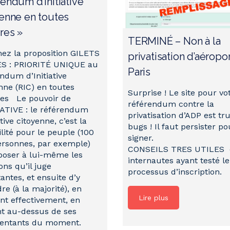
endum d’Initiative
enne en toutes
res »
TERMINÉ – Non à la
ez la proposition GILETS
privatisation d’aéropo
S : PRIORITÉ UNIQUE au
Paris
ndum d’Initiative
nne (RIC) en toutes
Surprise ! Le site pour vo
res Le pouvoir de
référendum contre la
IATIVE : le référendum
privatisation d’ADP est tr
ative citoyenne, c’est la
bugs ! Il faut persister po
ilité pour le peuple (100
signer.
rsonnes, par exemple)
CONSEILS TRES UTILES 
poser à lui-même les
internautes ayant testé le
ons qu’il juge
processus d’inscription.
antes, et ensuite d’y
re (à la majorité), en
Lire plus
nt effectivement, en
t au-dessus de ses
sentants du moment.