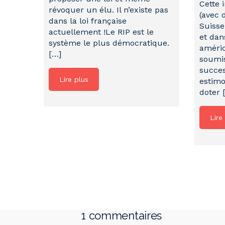
Cette i
révoquer un élu. Il n’existe pas
(avec 
dans la loi française
Suisse
actuellement !Le RIP est le
et dan
système le plus démocratique.
améric
[…]
soumi
succes
Lire plus
estimo
doter 
Lire
1 commentaires