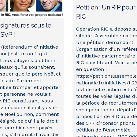
Pétition : Un RIP pour
RIC
signatures sous le
Opération RIC a déposé su
 SVP !
site de l’Assemblée natio
une pétition demandant
 (Référendum d'Initiative
l'organisation d'un réfé
nne) est un outil qui
d’initiative parlementaire 
 aux citoyens d'obtenir
RIC constituant. Voir la pé
deaux qu'ils souhaitent,
en question :
isquer que le père Noël et
https://petitions.assemble
tins du Parlement
nationale.fr/initiatives/i-2
nt se tromper et apporter
but de cette action est d’
t personne ne voulait.
toutes les voies légales d
e RIC constituant, vous
la période de recrutemen
 décider s'il doit y avoir
son opération de dépôt d
re Noël ou non, comment
proposition de RIC aux d
désigné, ce qu'il a le droit
des 577 circonscriptions. 
re, combien sont payés
pétition de l’Assemblée
ins, s'il a droit d'avoir des
nationale aboutit (100 00