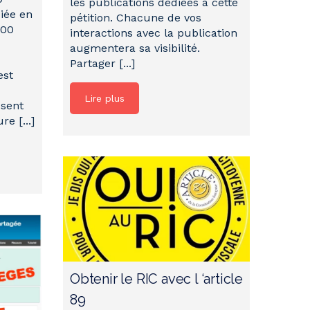
les publications dédiées à cette
iée en
pétition. Chacune de vos
500
interactions avec la publication
augmentera sa visibilité.
Partager [...]
est
Lire plus
ssent
e [...]
Obtenir le RIC avec l ‘article
89