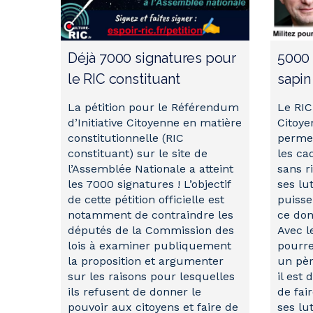
Déjà 7000 signatures pour
5000 
le RIC constituant
sapin
La pétition pour le Référendum
Le RIC
d’Initiative Citoyenne en matière
Citoye
constitutionnelle (RIC
permet
constituant) sur le site de
les ca
l’Assemblée Nationale a atteint
sans r
les 7000 signatures ! L’objectif
ses lu
de cette pétition officielle est
puisse
notamment de contraindre les
ce don
députés de la Commission des
Avec l
lois à examiner publiquement
pourrez
la proposition et argumenter
un pè
sur les raisons pour lesquelles
il est 
ils refusent de donner le
de fai
pouvoir aux citoyens et faire de
ses lut