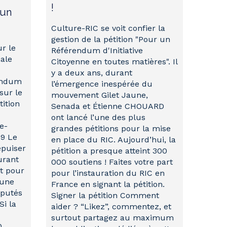
!
 un
Culture-RIC se voit confier la
gestion de la pétition "Pour un
r le
Référendum d'Initiative
nale
Citoyenne en toutes matières". Il
y a deux ans, durant
rendum
l’émergence inespérée du
sur le
mouvement Gilet Jaune,
tition
Senada et Étienne CHOUARD
ont lancé l’une des plus
e-
grandes pétitions pour la mise
99 Le
en place du RIC. Aujourd’hui, la
épuiser
pétition a presque atteint 300
urant
000 soutiens ! Faites votre part
t pour
pour l’instauration du RIC en
'une
France en signant la pétition.
éputés
Signer la pétition Comment
Si la
aider ? “Likez”, commentez, et
surtout partagez au maximum
0