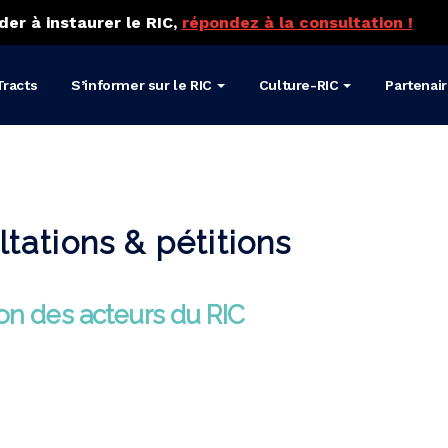
der à instaurer le RIC,
répondez à la consultation !
Tracts
S’informer sur le RIC
Culture-RIC
Partenai
ltations & pétitions
ion des acteurs du RIC