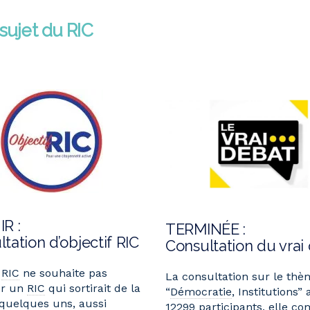
 sujet du RIC
R :
TERMINÉE :
tation d’objectif RIC
Consultation du vrai
f
RIC
ne souhaite pas
La consultation sur le thè
er un
RIC
qui sortirait de la
“
Démocratie
, Institutions” 
 quelques uns, aussi
12299 participants, elle c