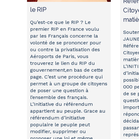
Référ
le RIP
Citoy
matiè
Qu’est-ce que le RIP ? Le
premier RIP en France voulu
Souten
par les Français concerne la
JAUNE
volonté de se prononcer pour
Référe
ou contre la privatisation des
Citoye
Aéroports de Paris, vous
matiè
trouverez le lien du RIP du
L’INIT
gouvernement,en bas de cette
d’initi
page. C’est une procédure qui
possib
permet à un groupe de citoyens
000 pe
de poser une question à
de se 
l’ensemble des français.
questi
L’Initiative du référendum
import
appartient au peuple. Grace au
répond
référendum d’initiative
décida
populaire le peuple peut
passan
modifier, supprimer ou
repré
proposer une loi et même