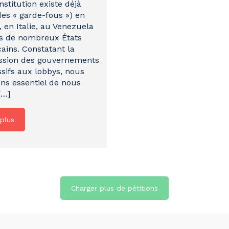
nstitution existe déjà
des « garde-fous ») en
, en Italie, au Venezuela
s de nombreux États
ains. Constatant la
ssion des gouvernements
sifs aux lobbys, nous
ns essentiel de nous
[…]
 plus
Charger plus de pétitions