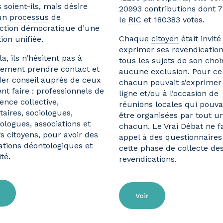
s soient-ils, mais désire
20993 contributions dont 7
 un
processus
de
le
RIC
et 180383 votes.
ction
démocratique
d’une
Chaque
citoyen
était invité
ion unifiée.
exprimer ses revendication
a, ils n’hésitent pas à
tous les sujets de son choi
rement prendre contact et
aucune exclusion. Pour ce 
r conseil auprès de ceux
chacun pouvait s’exprimer
nt faire : professionnels de
ligne et/ou à l’occasion de
igence collective,
réunions locales qui pouva
taires, sociologues,
être organisées par tout u
ologues, associations et
chacun. Le Vrai
Débat
ne fa
fs citoyens, pour avoir des
appel à des questionnaires
ations déontologiques et
cette phase de collecte de
té.
revendications.
Voir