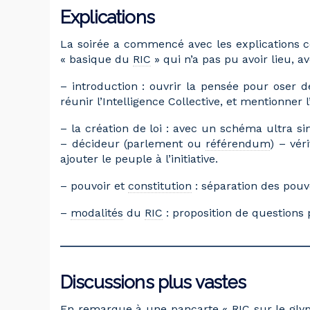
Explications
La soirée a commencé avec les explications co
« basique du
RIC
» qui n’a pas pu avoir lieu, av
– introduction : ouvrir la pensée pour oser d
réunir l’Intelligence Collective, et mentionner l
– la création de loi : avec un schéma ultra si
– décideur (parlement ou
référendum
) – vér
ajouter le peuple à l’initiative.
– pouvoir et
constitution
: séparation des pouv
–
modalités
du
RIC
: proposition de questions 
Discussions plus vastes
En remarque à une pancarte «
RIC
sur le glyp