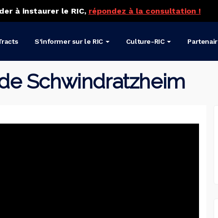
der à instaurer le RIC,
répondez à la consultation !
Tracts
S’informer sur le RIC
Culture-RIC
Partenai
t de Schwindratzheim