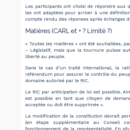
Les participants ont choisi de répondre aux q
les ont adaptées pour arriver à une définition
compte rendu des réponses après échanges dan
Matières (CARL et + ? Limité ?)
« Toutes les matières » ont été souhaitées, 
– Législatif, mais que la tournure puisse au
liberté au peuple.
Dans le cas d’un traité international, la rat
référendum
pour assurer le contrôle du peupl
domaine autorisé par le
RIC
.
Le
RIC
par anticipation de loi est possible. Ai
est possible en tant que
citoyen
de demande
acceptée ou doit être supprimée ».
La modification de la
constitution
devrait perm
(en étape supplémentaire au Conseil co
fonctionnement de la représentativité. En situ