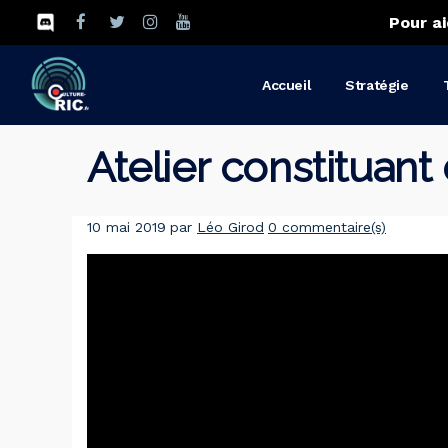
Pour ai
Accueil
Stratégie
Atelier constituan
10 mai 2019
par
Léo Girod
0 commentaire(s)