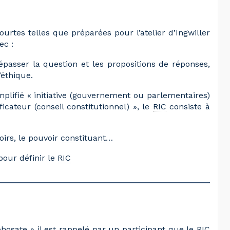
urtes telles que préparées pour l’atelier d’Ingwiller
ec :
épasser la question et les propositions de réponses,
’éthique.
mplifié « initiative (gouvernement ou parlementaires)
ificateur (conseil constitutionnel) », le
RIC
consiste à
oirs, le pouvoir
constituant
…
pour définir le
RIC
hosate » il est rappelé par un participant que le
RIC