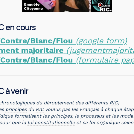
IC en cours
r/Contre/Blanc/Flou
(google form)
ment majoritaire
(jugementmajorita
r/Contre/Blanc/Flou
(formulaire pap
C à venir
 chronologiques du déroulement des différents
RIC
)
les
principes
du
RIC
voulus pas les Français à chaque éta
ridique formalisant les
principes
, le
processus
et les
modal
pour que la
loi constitutionnelle
et sa loi organique soient