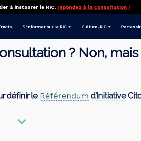
der à instaurer le RIC,
répondez à la consultation !
Tracts
S’informer sur le RIC
Culture-RIC
Partenai
consultation ? Non, mais
 définir l
e
Référendum
d’
Initiative
Cito