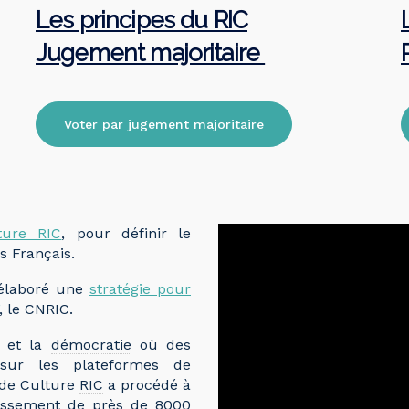
Les principes du RIC
Jugement majoritaire
Voter par jugement majoritaire
ture RIC
, pour définir le
s Français.
élaboré une
stratégie pour
, le CNRIC.
et la
démocratie
où des
sur les plateformes de
e de Culture
RIC
a procédé à
lassement de près de 8000