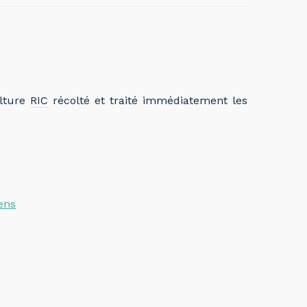
ulture
RIC
récolté et traité immédiatement les
ens